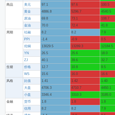
商品
美元
97.1
97.6
100.5
黄金
4886.8
5296.7
4540.5
原油
69.8
73.1
108.7
金油
70.0
72.4
41.8
周期
社融
8.2
8.2
7.9
PPI
-1.4
-0.9
0.5
伦铜
13029.5
13289.3
12184.5
YN
26.5
25.6
18.0
ZJ
40.1
39.6
32.7
生猪
价格
12.7
10.8
9.5
WS
15.6
16.0
16.6
风格
比值
1.41
1.42
1.40
大盘
4706.3
4710.7
4450.1
小盘
3346.4
3310.3
3185.0
金融
货币
1.8
1.8
1.8
信用
8.2
8.2
7.9