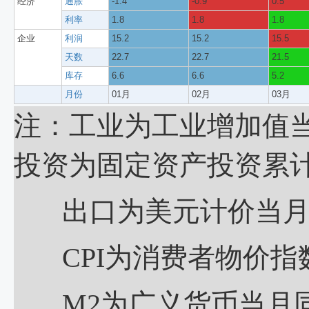
经济
通胀
-1.4
-0.9
0.5
利率
1.8
1.8
1.8
企业
利润
15.2
15.2
15.5
天数
22.7
22.7
21.5
库存
6.6
6.6
5.2
月份
01月
02月
03月
注：工业为工业增加值
投资为固定资产投资累计
出口为美元计价当月同
CPI为消费者物价指数
M2为广义货币当月同