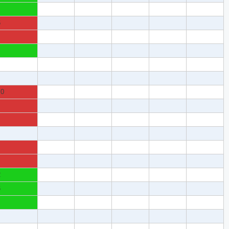
6
.0
2
6