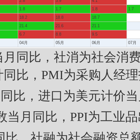
2.8
3.9
4.1
1.8
1.7
1.8
1.7
18.2
18.8
18.7
21.4
21.6
21.1
6.7
8.8
9.5
04月
05月
06月
07月
当月同比，社消为社会消
同比，PMI为采购人经理
比，进口为美元计价当月
当月同比，PPI为工业品
比，社融为社会融资总额