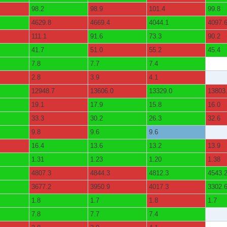
98.2
98.9
101.4
99.8
4629.8
4669.4
4044.1
4097.
111.1
91.6
73.3
90.2
41.7
51.0
55.2
45.4
7.8
7.7
7.4
2.8
3.9
4.1
12948.7
13606.0
13329.0
13803
19.1
17.9
15.8
16.0
33.3
30.2
26.3
32.6
9.8
9.6
9.6
16.4
13.6
13.2
13.9
1.31
1.23
1.20
1.38
4807.3
4844.3
4812.3
4543.
3677.2
3950.9
4017.3
3302.
1.8
1.7
1.8
1.7
7.8
7.7
7.4